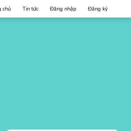
g chủ
Tin tức
Đăng nhập
Đăng ký